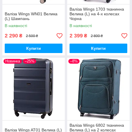
Валіза Wings 1703 тканинна
Валіза Wings WN01 Велика
Велика (L) на 4-х колесах
(L) Шампань
Чорна
В наявності
В наявності
2 290
2 399
₴
₴
2 500 ₴
2 800 ₴
Купити
Купити
Новинка
–25%
–8%
Валіза Wings 6802 тканинна
Валіза Wings AT01 Велика (L)
Велика (L) на 2 колесах