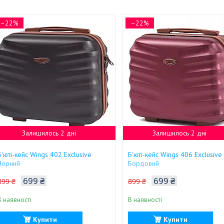
–22%
–22%
Залишилось 2 дні
Залишилось 2 дні
Б'юті-кейс Wings 402 Exclusive
Б'юті-кейс Wings 406 Exclusive
Чорний
Бордовий
699 ₴
699 ₴
899 ₴
899 ₴
В наявності
В наявності
Купити
Купити