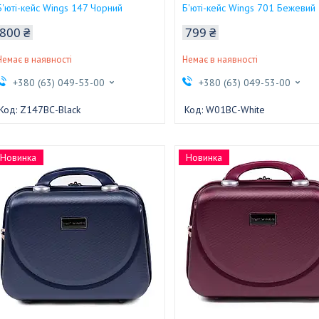
Б'юті-кейс Wings 147 Чорний
Б'юті-кейс Wings 701 Бежевий
800 ₴
799 ₴
Немає в наявності
Немає в наявності
+380 (63) 049-53-00
+380 (63) 049-53-00
Z147BС-Black
W01BС-White
Новинка
Новинка