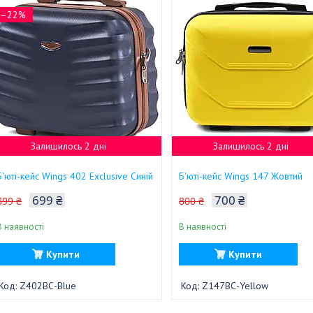
–22%
Залишилось 2 дні
Залишилось 2 дні
Б'юті-кейс Wings 402 Exclusive Синій
Б'юті-кейс Wings 147 Жовтий
699 ₴
700 ₴
899 ₴
800 ₴
В наявності
В наявності
Купити
Купити
Z402BС-Blue
Z147BС-Yellow