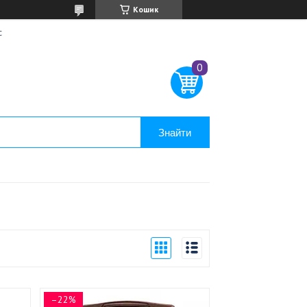
Кошик
с
Знайти
–22%