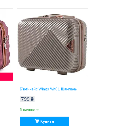
Б'юті-кейс Wings Wn01 Шампань
799 ₴
В наявності
Купити