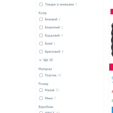
Товари зі знижками
5
Колір
Бежевий
1
Блакитний
1
Бордовий
4
Білий
1
Бірюзовий
4
Ще 16
Матеріал
Пластик
42
Розмір
Малий
35
Мини
7
Виробник