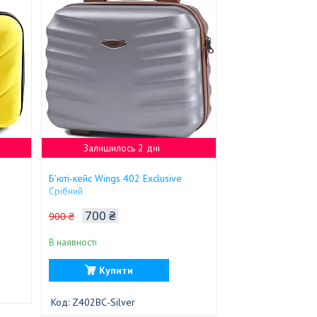
Залишилось 2 дні
Б'юті-кейс Wings 402 Exclusive
Срібний
700 ₴
900 ₴
В наявності
Купити
Z402BС-Silver