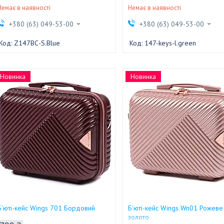
Немає в наявності
Немає в наявності
+380 (63) 049-53-00
+380 (63) 049-53-00
Z147BС-S.Blue
147-keys-l.green
Новинка
Новинка
Б'юті-кейс Wings 701 Бордовий
Б'юті-кейс Wings Wn01 Рожеве
золото