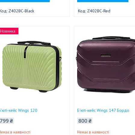
Z402BС-Black
Z402BС-Red
Новинка
Б'юті-кейс Wings 120
Б'юті-кейс Wings 147 Бордо
799 ₴
800 ₴
Немає в наявності
Немає в наявності