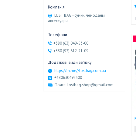
LOST BAG - сумки, чемоданы,
аксессуары
+380 (63) 049-53-00
+380 (97) 612-21-09
https://m.me//lostbag.com.ua
+380630495300
Почта
lostbag.shop@gmail.com