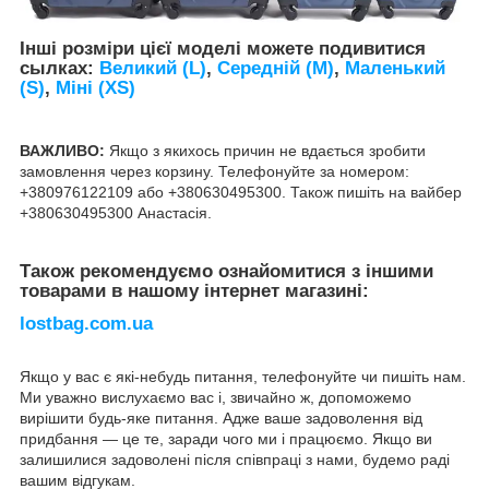
Інші розміри цієї моделі можете подивитися
сылках:
Великий (L)
,
Середній (M)
,
Маленький
(S)
,
Міні (XS)
ВАЖЛИВО:
Якщо з якихось причин не вдається зробити
замовлення через корзину. Телефонуйте за номером:
+380976122109 або +380630495300. Також пишіть на вайбер
+380630495300 Анастасія.
Також рекомендуємо ознайомитися з іншими
товарами в нашому інтернет магазині:
lostbag.com.ua
Якщо у вас є які-небудь питання, телефонуйте чи пишіть нам.
Ми уважно вислухаємо вас і, звичайно ж, допоможемо
вирішити будь-яке питання. Адже ваше задоволення від
придбання — це те, заради чого ми і працюємо. Якщо ви
залишилися задоволені після співпраці з нами, будемо раді
вашим відгукам.