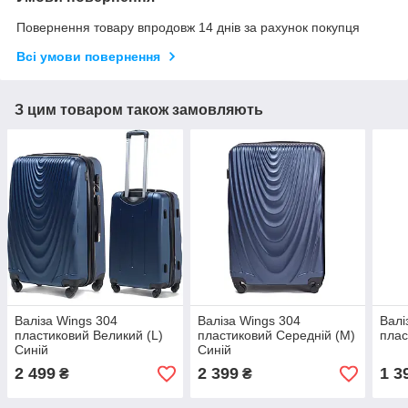
Повернення товару впродовж 14 днів за рахунок покупця
Всі умови повернення
З цим товаром також замовляють
Валіза Wings 304
Валіза Wings 304
Валі
пластиковий Великий (L)
пластиковий Середній (M)
плас
Синій
Синій
2 499
2 399
1 3
₴
₴