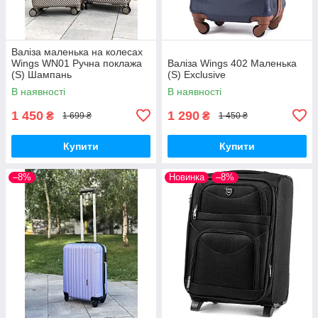
Валіза маленька на колесах
Wings WN01 Ручна поклажа
Валіза Wings 402 Маленька
(S) Шампань
(S) Exclusive
В наявності
В наявності
1 450
1 290
₴
₴
1 699 ₴
1 450 ₴
Купити
Купити
–8%
Новинка
–8%