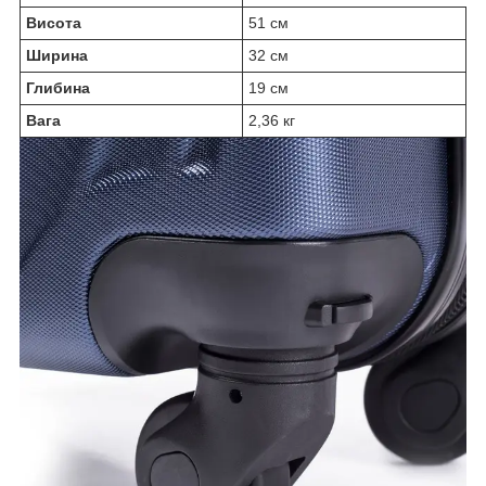
Висота
51 см
Ширина
32 см
Глибина
19 см
Вага
2,36 кг