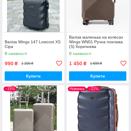
Валіза маленька на колесах
Валіза Wings 147 Lowcost XS
Wings WN01 Ручна поклажа
Сіра
(S) Коричнева
В наявності
В наявності
990
1 450
₴
₴
1 200 ₴
1 699 ₴
Купити
Купити
–15%
Новинка
–11%