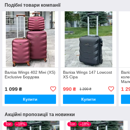
Подібні товари компанії
Валіза Wings 402 Міні (XS)
Валіза Wings 147 Lowcost
Валі
Exclusive Бордова
XS Сіра
коле
Мале
(S) 
1 099
990
1 2
₴
₴
1 200 ₴
Купити
Купити
Акційні пропозиції та новинки
Топ
–18%
Топ
–18%