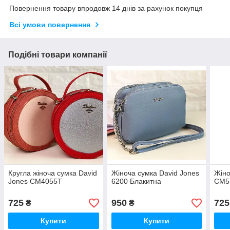
Повернення товару впродовж 14 днів за рахунок покупця
Всі умови повернення
Подібні товари компанії
Кругла жіноча сумка David
Жіноча сумка David Jones
Жіно
Jones СМ4055Т
6200 Блакитна
СM5
725
950
725
₴
₴
Купити
Купити