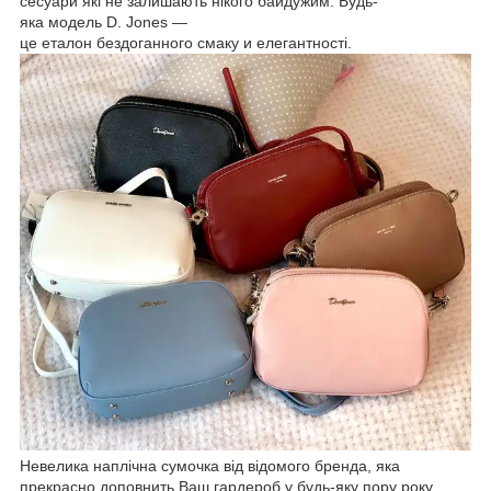
сесуари які не залишають нікого байдужим. Будь-
яка модель D. Jones —
це еталон бездоганного смаку и елегантності.
Невелика наплічна сумочка від відомого бренда, яка
прекрасно доповнить Ваш гардероб у будь-яку пору року.