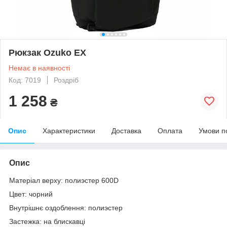
Рюкзак Ozuko EX
Немає в наявності
Код: 7019
Роздріб
1 258
₴
Опис
Характеристики
Доставка
Оплата
Умови п
Опис
Матеріал верху:
полиэстер 600D
Цвет:
чорний
Внутрішнє оздоблення:
полиэстер
Застежка:
на блискавці