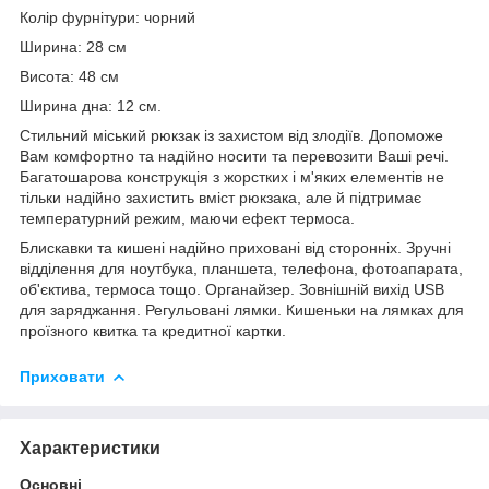
Колір фурнітури:
чорний
Ширина:
28 см
Висота:
48 см
Ширина дна:
12 см.
Стильний міський рюкзак із захистом від злодіїв. Допоможе
Вам комфортно та надійно носити та перевозити Ваші речі.
Багатошарова конструкція з жорстких і м'яких елементів не
тільки надійно захистить вміст рюкзака, але й підтримає
температурний режим, маючи ефект термоса.
Блискавки та кишені надійно приховані від сторонніх. Зручні
відділення для ноутбука, планшета, телефона, фотоапарата,
об'єктива, термоса тощо. Органайзер. Зовнішній вихід USB
для заряджання. Регульовані лямки. Кишеньки на лямках для
проїзного квитка та кредитної картки.
Приховати
Характеристики
Основні