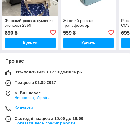
Женский рюкзак-сумка из
Жіночий рюкзак-
Рюкз
эко кожи 2359
трансформер
СМ3
890
559
695
₴
₴
Купити
Купити
Про нас
94% позитивних з 122 відгуків за рік
Працює з 01.05.2017
м. Вишневое
Вишневое, Україна
Контакти
Сьогодні працює з 10:00 до 18:00
Показати весь графік роботи