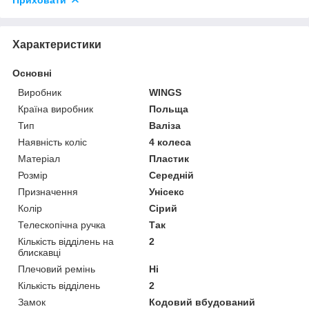
Характеристики
Основні
Виробник
WINGS
Країна виробник
Польща
Тип
Валіза
Наявність коліс
4 колеса
Матеріал
Пластик
Розмір
Середній
Призначення
Унісекс
Колір
Сірий
Телескопічна ручка
Так
Кількість відділень на
2
блискавці
Плечовий ремінь
Ні
Кількість відділень
2
Замок
Кодовий вбудований