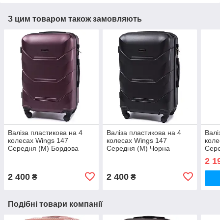
З цим товаром також замовляють
Валіза пластикова на 4
Валіза пластикова на 4
Валі
колесах Wings 147
колесах Wings 147
коле
Середня (M) Бордова
Середня (M) Чорна
Сере
2 1
2 400
2 400
₴
₴
Подібні товари компанії