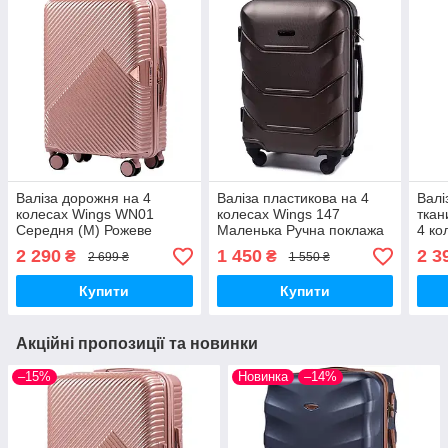
Валіза дорожня на 4
Валіза пластикова на 4
Валі
колесах Wings WN01
колесах Wings 147
ткан
Середня (M) Рожеве
Маленька Ручна поклажа
4 ко
золото
(S) Коричнева
2 290
1 450
2 3
₴
₴
2 699 ₴
1 550 ₴
Купити
Купити
Акційні пропозиції та новинки
–15%
Новинка
–14%