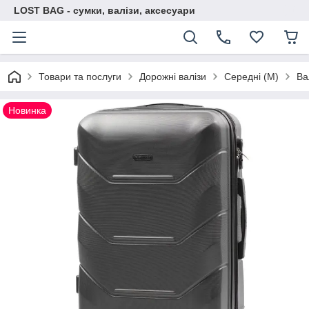
LOST BAG - сумки, валізи, аксесуари
Товари та послуги
Дорожні валізи
Середні (M)
Ва
Новинка