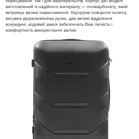
пересування, так і для авіаперельотів. Корпус цієї моделі
виготовлений із надійного матеріалу — полікарбонату, який
витримує великі навантаження. Каучукові поворотні колеса,
висувна дюралюмінієва ручка, два великі відділення
всередині, кодовий замок забезпечать Вам легкість і
комфортність використання валізи.