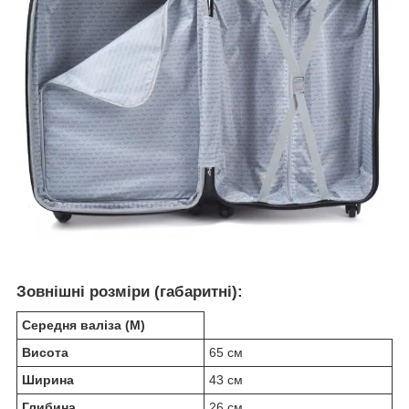
Зовнішні розміри (габаритні):
Середня валіза (M)
Висота
65 см
Ширина
43 см
Глибина
26 см