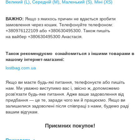
Великий (L)
,
Середній (M)
,
Маленький (S),
Міні (XS)
ВАЖНО:
Якщо з якихось причин не вдається зробити
замовлення через кошик. Телефонуйте телефоном:
+380976122109 або +380630495300. Також пишіть
на вайбер +380630495300 Анастасія.
Також рекомендуємо ознайомиться з іншими товарами в
нашому інтернет-магазині:
lostbag.com.ua
Якщо ви маєте будь-які питання, телефонуєте або пишіть
нам. Ми уважно виступимо вас і, звісно ж, допоможемо
розв'язати будь-яке питання. Адже ваше задоволення від
придбання — це те, заради чого ми й працюємо. Якщо ви
залишилися задоволені після співпраці з нами, будемо раді
вашим відгукам.
Приємних покупок!
Приховати