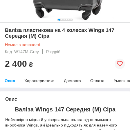
Валіза пластикова на 4 колесах Wings 147
Середня (M) Сіра
Немає в наявності
Код: W147M-Grey
Роздріб
2 400
₴
Опис
Характеристики
Доставка
Оплата
Умови п
Опис
Валіза Wings 147 Середня (M) Сіра
Неймовірно міцна й універсальна валіза від польського
виробника Wings, які ідеально підходять як для наземного