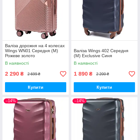
Валіза дорожня на 4 колесах
Wings WN01 Середня (M)
Валіза Wings 402 Середня
Рожеве золото
(M) Exclusive Синя
В наявності
В наявності
2 290
1 890
₴
₴
2 699 ₴
2 200 ₴
Купити
Купити
–14%
–14%