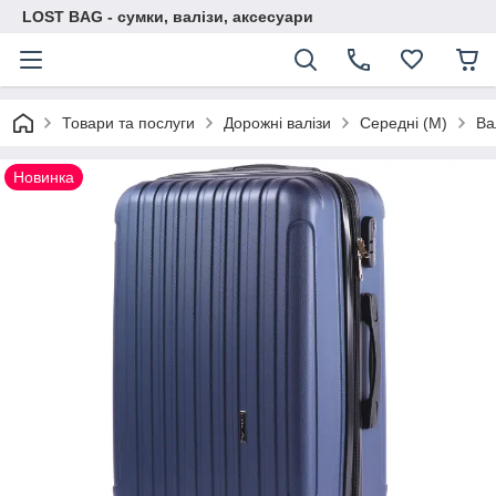
LOST BAG - сумки, валізи, аксесуари
Товари та послуги
Дорожні валізи
Середні (M)
Ва
Новинка