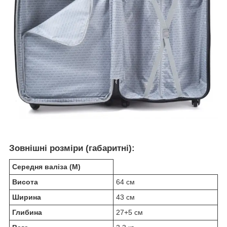
Зовнішні розміри (габаритні):
Середня валіза (M)
Висота
64 см
Ширина
43 см
Глибина
27+5 см