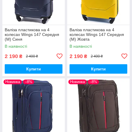
Валіза пластикова на 4
Валіза пластикова на 4
колесах Wings 147 Середня
колесах Wings 147 Середня
(M) Синя
(M) Жовта
В наявності
В наявності
2 190
2 190
₴
₴
2 400 ₴
2 400 ₴
Купити
Купити
Новинка
–8%
Новинка
–8%