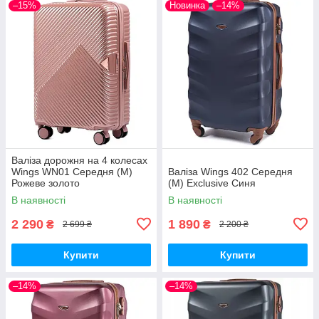
–15%
Новинка
–14%
Валіза дорожня на 4 колесах
Wings WN01 Середня (M)
Валіза Wings 402 Середня
Рожеве золото
(M) Exclusive Синя
В наявності
В наявності
2 290
1 890
₴
₴
2 699 ₴
2 200 ₴
Купити
Купити
–14%
–14%