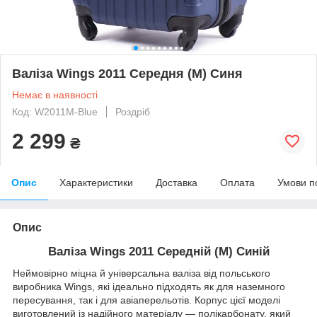
Валіза Wings 2011 Середня (M) Синя
Немає в наявності
Код: W2011M-Blue
Роздріб
2 299
₴
Опис
Характеристики
Доставка
Оплата
Умови п
Опис
Валіза Wings 2011 Середній (M) Синій
Неймовірно міцна й універсальна валіза від польського
виробника Wings, які ідеально підходять як для наземного
пересування, так і для авіаперельотів. Корпус цієї моделі
виготовлений із надійного матеріалу — полікарбонату, який