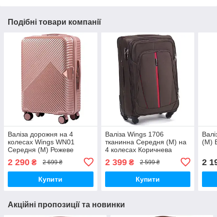
Подібні товари компанії
Валіза дорожня на 4
Валіза Wings 1706
Валі
колесах Wings WN01
тканинна Середня (M) на
(M) 
Середня (M) Рожеве
4 колесах Коричнева
золото
2 290
2 399
2 1
₴
₴
2 699 ₴
2 599 ₴
Купити
Купити
Акційні пропозиції та новинки