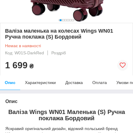
Валіза маленька на колесах Wings WN01
Ручна поклажа (S) Бордовий
Немає в наявності
Код: W01S-DarkRed
Роздріб
1 699
₴
Опис
Характеристики
Доставка
Оплата
Умови п
Опис
Валіза Wings WN01 Маленька (S) Ручна
поклажа Бордовий
Яскравий оригінальний дизайн, відомий польський бренд