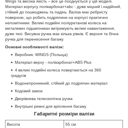
Wings та висока якість – все це поєднується у цій моделі.
Матеріал корпусу полікарбонат+abc - дуже міцний і надійний,
стійкий до пошкоджень та падінь. Валіза має ребристу
поверхню, що робить подряпини на корпусі практично
непомітними. Великі подвійні поліуретанові колеса на
металевих підшипниках витримують великі навантаження,
дуже тихі. Висувна ручка має кілька рівнів. Є верхня та бічна
ручка для перенесення багажу.
Основні особливості валізи:
Виробник: WINGS (Польща)
Матеріал верху - полікарбонат+ABS Plus
4 великі подвійні колеса повертаються на 360
градусів
Водонепроникний, стійкий до подряпин матеріал
Кодовий замок
Дворівнева телескопічна ручка
Внутрішні ремні для кріплення багажу
Габаритні розміри валізи
Висота
55 см