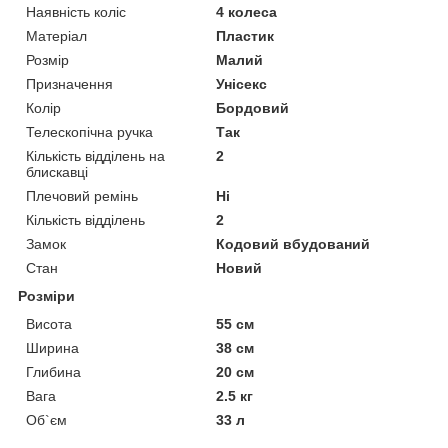
Наявність коліс
4 колеса
Матеріал
Пластик
Розмір
Малий
Призначення
Унісекс
Колір
Бордовий
Телескопічна ручка
Так
Кількість відділень на
2
блискавці
Плечовий ремінь
Ні
Кількість відділень
2
Замок
Кодовий вбудований
Стан
Новий
Розміри
Висота
55 см
Ширина
38 см
Глибина
20 см
Вага
2.5 кг
Об`єм
33 л