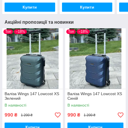
Купити
Купити
Акційні пропозиції та новинки
Топ
–18%
Топ
–18%
Валіза Wings 147 Lowcost XS
Валіза Wings 147 Lowcost XS
Зелений
Синій
В наявності
В наявності
990
990
₴
₴
1 200 ₴
1 200 ₴
Купити
Купити