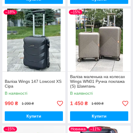
–18%
–15%
Валіза маленька на колесах
Валіза Wings 147 Lowcost XS
Wings WN01 Ручна поклажа
Сіра
(S) Шампань
В наявності
В наявності
990
1 450
₴
₴
1 200 ₴
1 699 ₴
Купити
Купити
–15%
Новинка
–11%