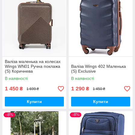
Валіза маленька на колесах
Wings WN01 Ручна поклажа
Валіза Wings 402 Маленька
(S) Коричнева
(S) Exclusive
В наявності
В наявності
1 450
1 290
₴
₴
1 699 ₴
1 450 ₴
Купити
Купити
–8%
–8%