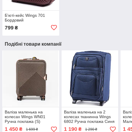
Б'юті-кейс Wings 701
Бордовий
799
₴
Подібні товари компанії
Валіза маленька на
Валіза маленька на 2
Валі
колесах Wings WN01
колесах тканинна Wings
коле
Ручна поклажа (S)
6802 Ручна поклажа Синя
Мале
Коричнева
(S) 
1 450
1 190
1 4
₴
₴
1 699 ₴
1 290 ₴